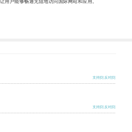
PN连接，让用户能够畅通无阻地访问国际网站和应用。
支持
[0]
反对
[0]
支持
[0]
反对
[0]