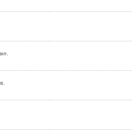
悉操作。
绩。
。