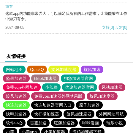
游客
这款app的功能非常强大，可以满足我所有的工作需求，让我能够在工作
中游刃有余。
2024-09-05
支持
[0]
反对
[0]
友情链接
网站地图
QuickQ
旋风加速度器
旋风加速
坚果加速器
tiktok加速器
狗急加速器官网
免费vqn外网加速
小蓝鸟
优途加速器官网
风驰加速器
旋风加速器
免费vps加速器外网苹果版
旋风加速度器
快连加速器
快连加速器官网入口
原子加速器
快鸭加速器
快柠檬加速器
旋风加速度器
外网网址导航
软件中心
雷霆加速
狂飙加速器
哔咔漫画
瑞乐小说
小美
小美vpn
小美加速器
海鸥加速器下载