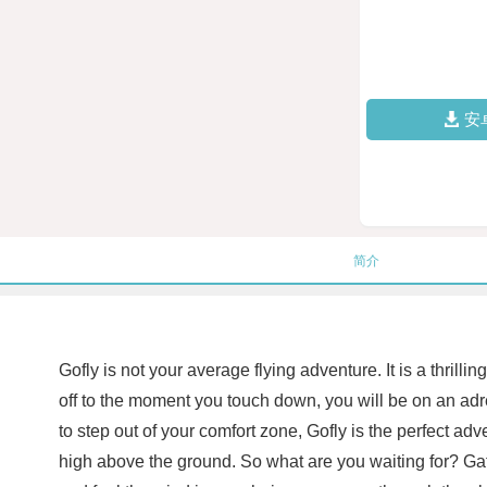
安
简介
Gofly is not your average flying adventure. It is a thril
off to the moment you touch down, you will be on an adr
to step out of your comfort zone, Gofly is the perfect ad
high above the ground. So what are you waiting for? Gathe