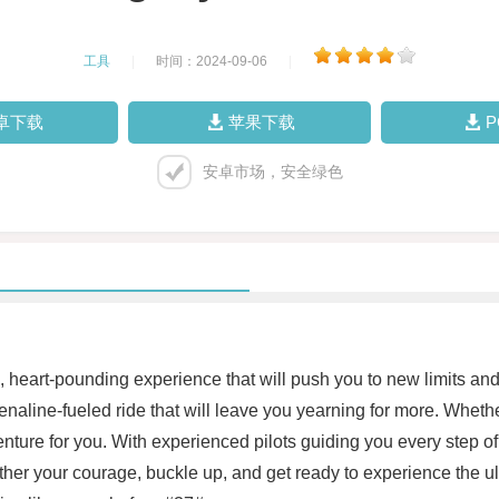
工具
|
时间：2024-09-06
|
卓下载
苹果下载
安卓市场，安全绿色
ling, heart-pounding experience that will push you to new limits
enaline-fueled ride that will leave you yearning for more. Whet
venture for you. With experienced pilots guiding you every step o
r your courage, buckle up, and get ready to experience the ultima