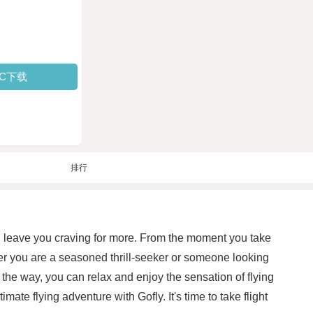
PC下载
排行
 and leave you craving for more. From the moment you take
her you are a seasoned thrill-seeker or someone looking
f the way, you can relax and enjoy the sensation of flying
te flying adventure with Gofly. It's time to take flight