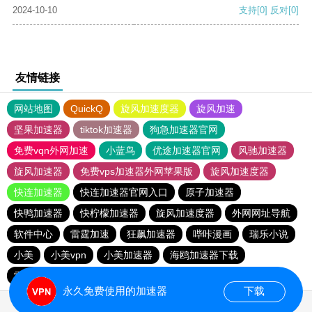
2024-10-10
支持
[0]
反对
[0]
友情链接
网站地图
QuickQ
旋风加速度器
旋风加速
坚果加速器
tiktok加速器
狗急加速器官网
免费vqn外网加速
小蓝鸟
优途加速器官网
风驰加速器
旋风加速器
免费vps加速器外网苹果版
旋风加速度器
快连加速器
快连加速器官网入口
原子加速器
快鸭加速器
快柠檬加速器
旋风加速度器
外网网址导航
软件中心
雷霆加速
狂飙加速器
哔咔漫画
瑞乐小说
小美
小美vpn
小美加速器
海鸥加速器下载
雷霆加速版ins
雷霆加速下载
海鸥加速度
雷霆加速
永久免费使用的加速器
下载