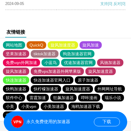
2024-09-05
支持
[0]
反对
[0]
友情链接
网站地图
QuickQ
旋风加速度器
旋风加速
坚果加速器
tiktok加速器
狗急加速器官网
免费vqn外网加速
小蓝鸟
优途加速器官网
风驰加速器
旋风加速器
免费vps加速器外网苹果版
旋风加速度器
快连加速器
快连加速器官网入口
原子加速器
快鸭加速器
快柠檬加速器
旋风加速度器
外网网址导航
软件中心
雷霆加速
狂飙加速器
哔咔漫画
瑞乐小说
小美
小美vpn
小美加速器
海鸥加速器下载
雷霆加速版ins
雷霆加速下载
海鸥加速度
雷霆加速
永久免费使用的加速器
下载